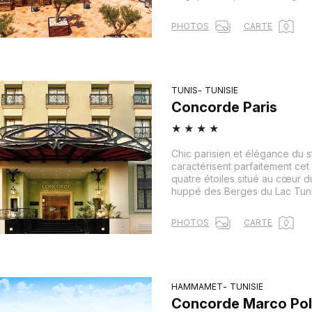
PHOTOS
CARTE
TUNIS
TUNISIE
Concorde Paris
★
★
★
★
Chic parisien et élégance du s
caractérisent parfaitement cet 
quatre étoiles situé au cœur d
huppé des Berges du Lac Tuni
PHOTOS
CARTE
HAMMAMET
TUNISIE
Concorde Marco Po