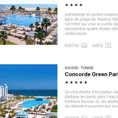
★
★
★
★
Authenticité et confort moder
ligne de plage de Yasmine H
cet hôtel qui vous accueille d
atmosphère quatre étoiles dé
chaleureuse.
PHOTOS
CARTE
SOUSSE
TUNISIE
Concorde Green Par
★
★
★
★
★
Un cinq étoiles d’exception d
idyllique les pieds dans l'eau à
Kantaoui Sousse. Ici, les amate
de détente trouveront leur bo
PHOTOS
CARTE