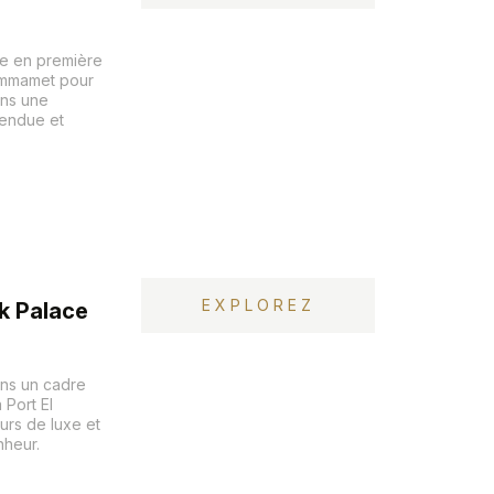
ne en première
ammamet pour
ans une
tendue et
EXPLOREZ
k Palace
ans un cadre
 Port El
urs de luxe et
nheur.