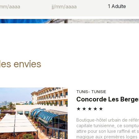
1
Adulte
les envies
TUNIS
TUNISIE
Concorde Les Berge
★
★
★
★
★
Boutique-hôtel urbain de réfé
capitale tunisienne, ce somptu
attire pour son luxe raffiné et
magique aux premières loges d