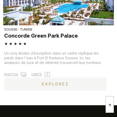
SOUSSE
TUNISIE
Concorde Green Park Palace
★
★
★
★
★
Un cinq étoiles d’exception dans un cadre idyllique les
pieds dans l'eau à Port El Kantaoui Sousse. Ici, les
amateurs de luxe et de détente trouveront leur bonheur.
PHOTOS
CARTE
EXPLOREZ