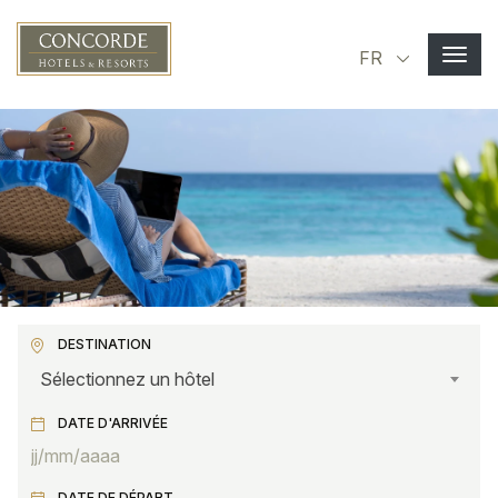
Aller au contenu principal
Select you
FR
DESTINATION
Sélectionnez un hôtel
DATE D'ARRIVÉE
DATE DE DÉPART