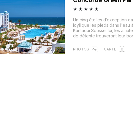
★
★
★
★
★
Un cinq étoiles d’exception d
idyllique les pieds dans l'eau à
Kantaoui Sousse. Ici, les amate
de détente trouveront leur bo
PHOTOS
CARTE