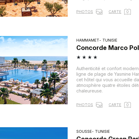
PHOTOS
CARTE
HAMMAMET
TUNISIE
Concorde Marco Po
★
★
★
★
Authenticité et confort moder
ligne de plage de Yasmine H
cet hôtel qui vous accueille d
atmosphère quatre étoiles dé
chaleureuse.
PHOTOS
CARTE
SOUSSE
TUNISIE
Concorde Green Par