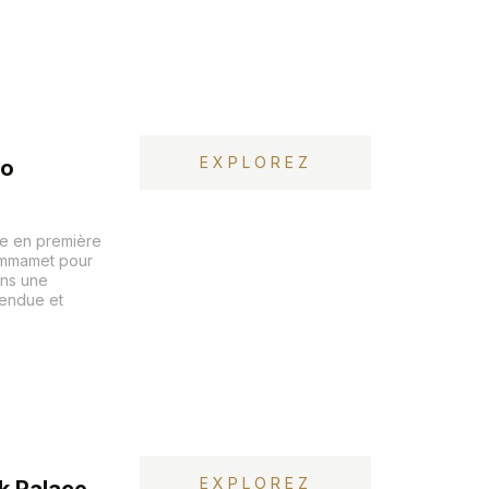
EXPLOREZ
lo
ne en première
ammamet pour
ans une
tendue et
EXPLOREZ
k Palace