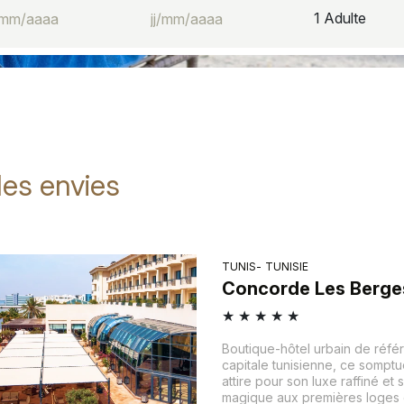
1
Adulte
les envies
TUNIS
TUNISIE
Concorde Les Berge
★
★
★
★
★
Boutique-hôtel urbain de réfé
capitale tunisienne, ce somptu
attire pour son luxe raffiné et
magique aux premières loges d