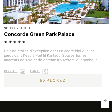
SOUSSE
TUNISIE
Concorde Green Park Palace
★
★
★
★
★
Un cinq étoiles d’exception dans un cadre idyllique les
pieds dans l'eau à Port El Kantaoui Sousse. Ici, les
amateurs de luxe et de détente trouveront leur bonheur.
PHOTOS
CARTE
EXPLOREZ