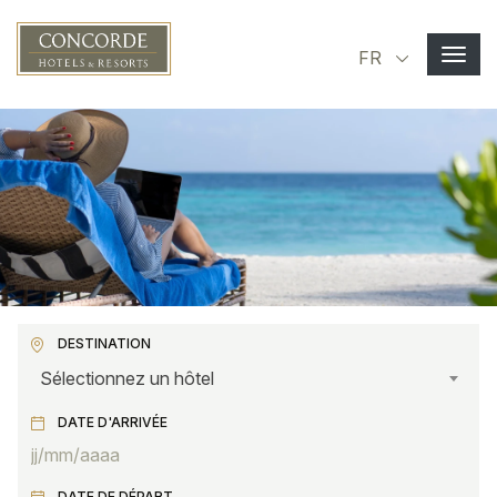
Aller au contenu principal
Select you
FR
DESTINATION
Sélectionnez un hôtel
DATE D'ARRIVÉE
DATE DE DÉPART