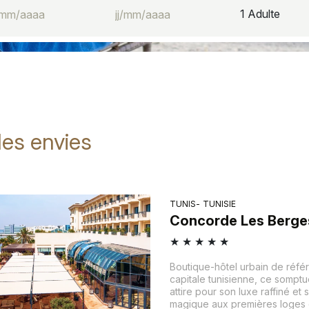
1
Adulte
les envies
TUNIS
TUNISIE
Concorde Les Berge
★
★
★
★
★
Boutique-hôtel urbain de réfé
capitale tunisienne, ce somptu
attire pour son luxe raffiné et
magique aux premières loges d