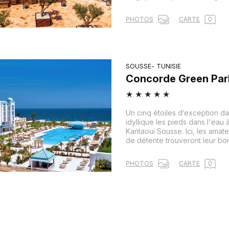
PHOTOS
CARTE
SOUSSE
TUNISIE
Concorde Green Par
★
★
★
★
★
Un cinq étoiles d’exception d
idyllique les pieds dans l'eau à
Kantaoui Sousse. Ici, les amate
de détente trouveront leur bo
PHOTOS
CARTE