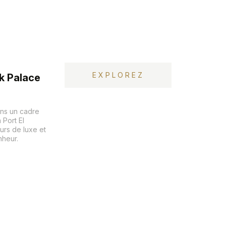
EXPLOREZ
k Palace
ans un cadre
 Port El
urs de luxe et
nheur.