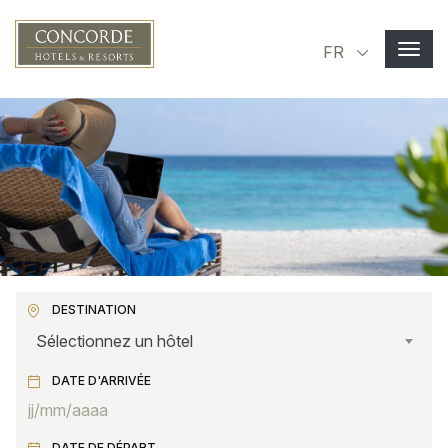
Aller au contenu principal
Select you
FR
DESTINATION
Sélectionnez un hôtel
DATE D'ARRIVÉE
DATE DE DÉPART