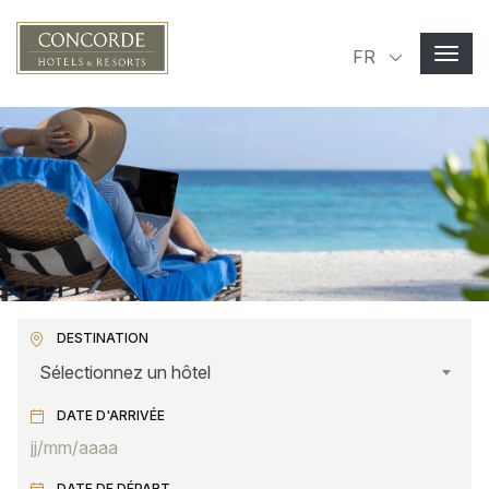
Aller au contenu principal
Select you
FR
DESTINATION
Sélectionnez un hôtel
DATE D'ARRIVÉE
DATE DE DÉPART