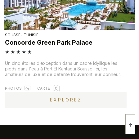
SOUSSE
TUNISIE
Concorde Green Park Palace
★
★
★
★
★
Un cinq étoiles d’exception dans un cadre idyllique les
pieds dans l'eau à Port El Kantaoui Sousse. Ici, les
amateurs de luxe et de détente trouveront leur bonheur.
PHOTOS
CARTE
EXPLOREZ