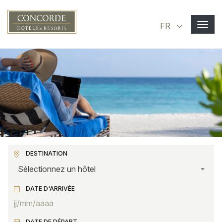
Aller au contenu principal
Select you
FR
DESTINATION
Sélectionnez un hôtel
DATE D'ARRIVÉE
DATE DE DÉPART