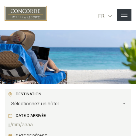
Aller au contenu principal
Select you
FR
DESTINATION
Sélectionnez un hôtel
DATE D'ARRIVÉE
DATE DE DÉPART