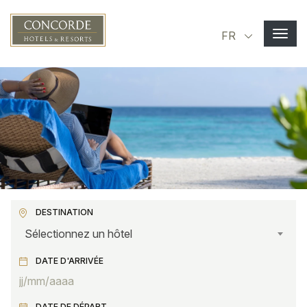
Aller au contenu principal
Select you
FR
DESTINATION
Sélectionnez un hôtel
DATE D'ARRIVÉE
DATE DE DÉPART